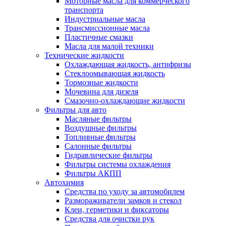
Моторные масла для коммерческого
транспорта
Индустриальные масла
Трансмиссионные масла
Пластичные смазки
Масла для малой техники
Технические жидкости
Охлаждающая жидкость, антифризы
Стеклоомывающая жидкость
Тормозные жидкости
Мочевина для дизеля
Смазочно-охлаждающие жидкости
Фильтры для авто
Масляные фильтры
Воздушные фильтры
Топливные фильтры
Салонные фильтры
Гидравлические фильтры
Фильтры системы охлаждения
Фильтры АКПП
Автохимия
Средства по уходу за автомобилем
Размораживатели замков и стекол
Клеи, герметики и фиксаторы
Средства для очистки рук