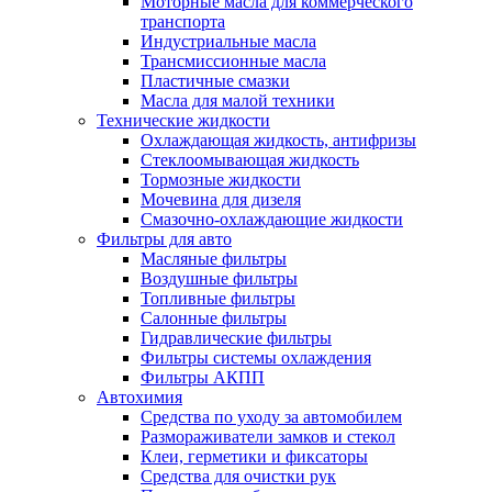
Моторные масла для коммерческого
транспорта
Индустриальные масла
Трансмиссионные масла
Пластичные смазки
Масла для малой техники
Технические жидкости
Охлаждающая жидкость, антифризы
Стеклоомывающая жидкость
Тормозные жидкости
Мочевина для дизеля
Смазочно-охлаждающие жидкости
Фильтры для авто
Масляные фильтры
Воздушные фильтры
Топливные фильтры
Салонные фильтры
Гидравлические фильтры
Фильтры системы охлаждения
Фильтры АКПП
Автохимия
Средства по уходу за автомобилем
Размораживатели замков и стекол
Клеи, герметики и фиксаторы
Средства для очистки рук