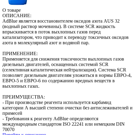
О товаре
ОПИСАНИЕ:
AdBlue является восстановителем оксидов азота AUS 32
(водный раствор мочевины). В системе SCR жидкость
впрыскивается в поток выхлопных газов перед
катализатором, что приводит к переводу токсичных оксидов
азота в молекулярный азот и водяной пар.
ПРИМЕНЕНИЕ:
Применяется для снижения токсичности выхлопных газов
дизельных двигателей, оснащенных системой SCR
(селективная каталитическая нейтрализация). Система SCR
позволяет дизельным двигателям уложиться в нормы ЕВРО-4,
ЕВРО-5 и ЕВРО-6 по содержанию вредных веществ в
выхлопных газах.
ПРЕИМУЩЕСТВА:
- При производстве реагента используется карбамид
категории А высшей степени очистки без антислеживателей и
примесей
- Требования к реагенту AdBlue определяются
международным стандартом ISO 22241 или немецким DIN
70070
Перейти к описанию