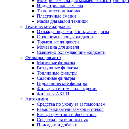
Моторные масла для коммерческого транспор
Индустриальные масла
Трансмиссионные масла
Пластичные смазки
Масла для малой техники
Технические жидкости
Охлаждающая жидкость, антифризы
Стеклоомывающая жидкость
Тормозные жидкости
Мочевина для дизеля
Смазочно-охлаждающие жидкости
Фильтры для авто
Масляные фильтры
Воздушные фильтры
Топливные фильтры
Салонные фильтры
Гидравлические фильтры
Фильтры системы охлаждения
Фильтры АКПП
Автохимия
Средства по уходу за автомобилем
Размораживатели замков и стекол
Клеи, герметики и фиксаторы
Средства для очистки рук
Присадки и добавки