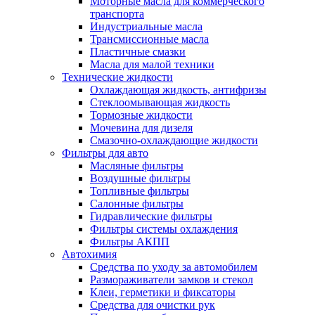
Моторные масла для коммерческого
транспорта
Индустриальные масла
Трансмиссионные масла
Пластичные смазки
Масла для малой техники
Технические жидкости
Охлаждающая жидкость, антифризы
Стеклоомывающая жидкость
Тормозные жидкости
Мочевина для дизеля
Смазочно-охлаждающие жидкости
Фильтры для авто
Масляные фильтры
Воздушные фильтры
Топливные фильтры
Салонные фильтры
Гидравлические фильтры
Фильтры системы охлаждения
Фильтры АКПП
Автохимия
Средства по уходу за автомобилем
Размораживатели замков и стекол
Клеи, герметики и фиксаторы
Средства для очистки рук