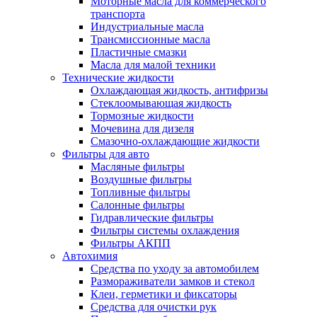
Моторные масла для коммерческого
транспорта
Индустриальные масла
Трансмиссионные масла
Пластичные смазки
Масла для малой техники
Технические жидкости
Охлаждающая жидкость, антифризы
Стеклоомывающая жидкость
Тормозные жидкости
Мочевина для дизеля
Смазочно-охлаждающие жидкости
Фильтры для авто
Масляные фильтры
Воздушные фильтры
Топливные фильтры
Салонные фильтры
Гидравлические фильтры
Фильтры системы охлаждения
Фильтры АКПП
Автохимия
Средства по уходу за автомобилем
Размораживатели замков и стекол
Клеи, герметики и фиксаторы
Средства для очистки рук