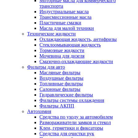
Моторные масла для коммерческого
транспорта
Индустриальные масла
Трансмиссионные масла
Пластичные смазки
Масла для малой техники
Технические жидкости
Охлаждающая жидкость, антифризы
Стеклоомывающая жидкость
Тормозные жидкости
Мочевина для дизеля
Смазочно-охлаждающие жидкости
Фильтры для авто
Масляные фильтры
Воздушные фильтры
Топливные фильтры
Салонные фильтры
Гидравлические фильтры
Фильтры системы охлаждения
Фильтры АКПП
Автохимия
Средства по уходу за автомобилем
Размораживатели замков и стекол
Клеи, герметики и фиксаторы
Средства для очистки рук