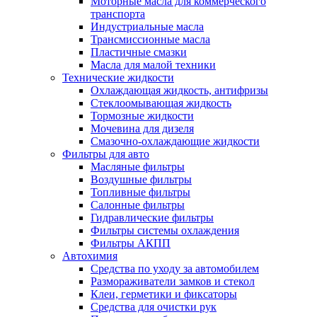
Моторные масла для коммерческого
транспорта
Индустриальные масла
Трансмиссионные масла
Пластичные смазки
Масла для малой техники
Технические жидкости
Охлаждающая жидкость, антифризы
Стеклоомывающая жидкость
Тормозные жидкости
Мочевина для дизеля
Смазочно-охлаждающие жидкости
Фильтры для авто
Масляные фильтры
Воздушные фильтры
Топливные фильтры
Салонные фильтры
Гидравлические фильтры
Фильтры системы охлаждения
Фильтры АКПП
Автохимия
Средства по уходу за автомобилем
Размораживатели замков и стекол
Клеи, герметики и фиксаторы
Средства для очистки рук