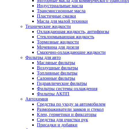
Моторные масла для коммерческого транспор
Индустриальные масла
Трансмиссионные масла
Пластичные смазки
Масла для малой техники
Технические жидкости
Охлаждающая жидкость, антифризы
Стеклоомывающая жидкость
Тормозные жидкости
Мочевина для дизеля
Смазочно-охлаждающие жидкости
Фильтры для авто
Масляные фильтры
Воздушные фильтры
Топливные фильтры
Салонные фильтры
Гидравлические фильтры
Фильтры системы охлаждения
Фильтры АКПП
Автохимия
Средства по уходу за автомобилем
Размораживатели замков и стекол
Клеи, герметики и фиксаторы
Средства для очистки рук
Присадки и добавки