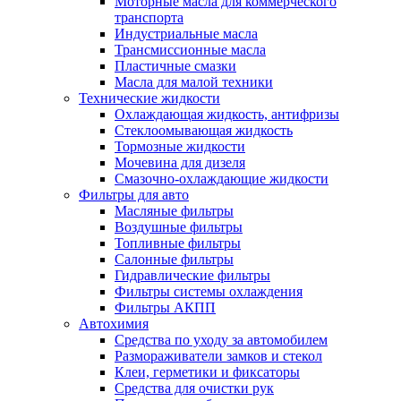
Моторные масла для коммерческого
транспорта
Индустриальные масла
Трансмиссионные масла
Пластичные смазки
Масла для малой техники
Технические жидкости
Охлаждающая жидкость, антифризы
Стеклоомывающая жидкость
Тормозные жидкости
Мочевина для дизеля
Смазочно-охлаждающие жидкости
Фильтры для авто
Масляные фильтры
Воздушные фильтры
Топливные фильтры
Салонные фильтры
Гидравлические фильтры
Фильтры системы охлаждения
Фильтры АКПП
Автохимия
Средства по уходу за автомобилем
Размораживатели замков и стекол
Клеи, герметики и фиксаторы
Средства для очистки рук