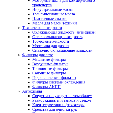
Моторные масла для коммерческого
транспорта
Индустриальные масла
Трансмиссионные масла
Пластичные смазки
Масла для малой техники
Технические жидкости
Охлаждающая жидкость, антифризы
Стеклоомывающая жидкость
Тормозные жидкости
Мочевина для дизеля
Смазочно-охлаждающие жидкости
Фильтры для авто
Масляные фильтры
Воздушные фильтры
Топливные фильтры
Салонные фильтры
Гидравлические фильтры
Фильтры системы охлаждения
Фильтры АКПП
Автохимия
Средства по уходу за автомобилем
Размораживатели замков и стекол
Клеи, герметики и фиксаторы
Средства для очистки рук