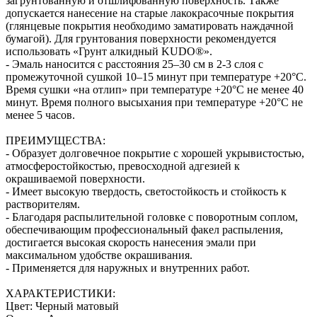
загрунтованную и отшлифованную поверхность. Также
допускается нанесение на старые лакокрасочные покрытия
(глянцевые покрытия необходимо заматировать наждачной
бумагой). Для грунтования поверхности рекомендуется
использовать «Грунт алкидный KUDO®».
- Эмаль наносится с расстояния 25–30 см в 2-3 слоя с
промежуточной сушкой 10–15 минут при температуре +20°С.
Время сушки «на отлип» при температуре +20°С не менее 40
минут. Время полного высыхания при температуре +20°С не
менее 5 часов.
ПРЕИМУЩЕСТВА:
- Образует долговечное покрытие с хорошей укрывистостью,
атмосферостойкостью, превосходной адгезией к
окрашиваемой поверхности.
- Имеет высокую твердость, светостойкость и стойкость к
растворителям.
- Благодаря распылительной головке с поворотным соплом,
обеспечивающим профессиональный факел распыления,
достигается высокая скорость нанесения эмали при
максимальном удобстве окрашивания.
- Применяется для наружных и внутренних работ.
ХАРАКТЕРИСТИКИ:
Цвет: Черный матовый