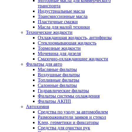
Моторные масла для коммерческого
транспорта
Индустриальные масла
Трансмиссионные масла
Пластичные смазки
Масла для малой техники
Технические жидкости
Охлаждающая жидкость, антифризы
Стеклоомывающая жидкость
Тормозные жидкости
Мочевина для дизеля
Смазочно-охлаждающие жидкости
Фильтры для авто
Масляные фильтры
Воздушные фильтры
Топливные фильтры
Салонные фильтры
Гидравлические фильтры
Фильтры системы охлаждения
Фильтры АКПП
Автохимия
Средства по уходу за автомобилем
Размораживатели замков и стекол
Клеи, герметики и фиксаторы
Средства для очистки рук