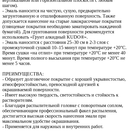
вертикальной или горизонтальной плоскости с любым
шагом).
- Эмаль наносится на чистую, сухую, предварительно
загрунтованную и отшлифованную поверхность. Также
допускается нанесение на старые лакокрасочные покрытия
(глянцевые покрытия необходимо заматировать наждачной
бумагой). Для грунтования поверхности рекомендуется
использовать «Грунт алкидный KUDO®».
- Эмаль наносится с расстояния 25–30 см в 2-3 слоя с
промежуточной сушкой 10–15 минут при температуре +20°С.
Время сушки «на отлип» при температуре +20°С не менее 40
минут. Время полного высыхания при температуре +20°С не
менее 5 часов.
ПРЕИМУЩЕСТВА:
- Образует долговечное покрытие с хорошей укрывистостью,
атмосферостойкостью, превосходной адгезией к
окрашиваемой поверхности.
- Имеет высокую твердость, светостойкость и стойкость к
растворителям.
- Благодаря распылительной головке с поворотным соплом,
обеспечивающим профессиональный факел распыления,
достигается высокая скорость нанесения эмали при
максимальном удобстве окрашивания.
- Применяется для наружных и внутренних работ.