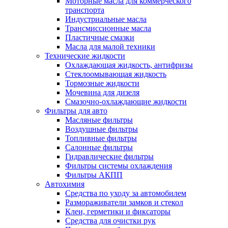
Моторные масла для коммерческого
транспорта
Индустриальные масла
Трансмиссионные масла
Пластичные смазки
Масла для малой техники
Технические жидкости
Охлаждающая жидкость, антифризы
Стеклоомывающая жидкость
Тормозные жидкости
Мочевина для дизеля
Смазочно-охлаждающие жидкости
Фильтры для авто
Масляные фильтры
Воздушные фильтры
Топливные фильтры
Салонные фильтры
Гидравлические фильтры
Фильтры системы охлаждения
Фильтры АКПП
Автохимия
Средства по уходу за автомобилем
Размораживатели замков и стекол
Клеи, герметики и фиксаторы
Средства для очистки рук