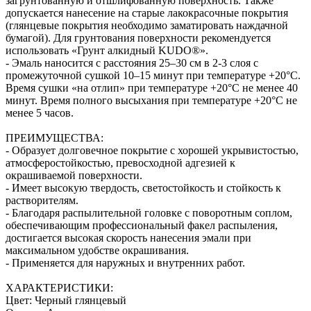
загрунтованную и отшлифованную поверхность. Также
допускается нанесение на старые лакокрасочные покрытия
(глянцевые покрытия необходимо заматировать наждачной
бумагой). Для грунтования поверхности рекомендуется
использовать «Грунт алкидный KUDO®».
- Эмаль наносится с расстояния 25–30 см в 2-3 слоя с
промежуточной сушкой 10–15 минут при температуре +20°С.
Время сушки «на отлип» при температуре +20°С не менее 40
минут. Время полного высыхания при температуре +20°С не
менее 5 часов.
ПРЕИМУЩЕСТВА:
- Образует долговечное покрытие с хорошей укрывистостью,
атмосферостойкостью, превосходной адгезией к
окрашиваемой поверхности.
- Имеет высокую твердость, светостойкость и стойкость к
растворителям.
- Благодаря распылительной головке с поворотным соплом,
обеспечивающим профессиональный факел распыления,
достигается высокая скорость нанесения эмали при
максимальном удобстве окрашивания.
- Применяется для наружных и внутренних работ.
ХАРАКТЕРИСТИКИ:
Цвет: Черный глянцевый