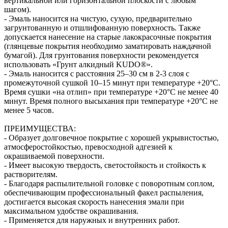
вертикальной или горизонтальной плоскости с любым
шагом).
- Эмаль наносится на чистую, сухую, предварительно
загрунтованную и отшлифованную поверхность. Также
допускается нанесение на старые лакокрасочные покрытия
(глянцевые покрытия необходимо заматировать наждачной
бумагой). Для грунтования поверхности рекомендуется
использовать «Грунт алкидный KUDO®».
- Эмаль наносится с расстояния 25–30 см в 2-3 слоя с
промежуточной сушкой 10–15 минут при температуре +20°С.
Время сушки «на отлип» при температуре +20°С не менее 40
минут. Время полного высыхания при температуре +20°С не
менее 5 часов.
ПРЕИМУЩЕСТВА:
- Образует долговечное покрытие с хорошей укрывистостью,
атмосферостойкостью, превосходной адгезией к
окрашиваемой поверхности.
- Имеет высокую твердость, светостойкость и стойкость к
растворителям.
- Благодаря распылительной головке с поворотным соплом,
обеспечивающим профессиональный факел распыления,
достигается высокая скорость нанесения эмали при
максимальном удобстве окрашивания.
- Применяется для наружных и внутренних работ.