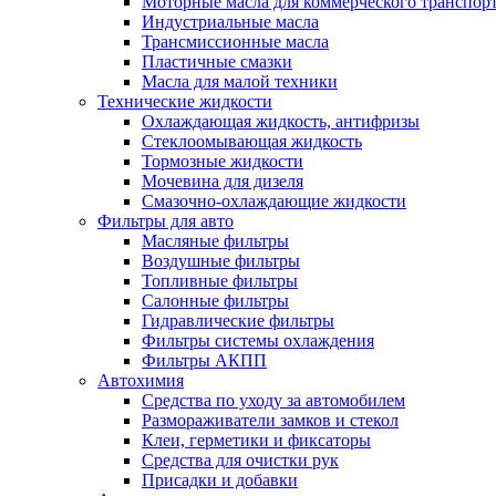
Моторные масла для коммерческого транспор
Индустриальные масла
Трансмиссионные масла
Пластичные смазки
Масла для малой техники
Технические жидкости
Охлаждающая жидкость, антифризы
Стеклоомывающая жидкость
Тормозные жидкости
Мочевина для дизеля
Смазочно-охлаждающие жидкости
Фильтры для авто
Масляные фильтры
Воздушные фильтры
Топливные фильтры
Салонные фильтры
Гидравлические фильтры
Фильтры системы охлаждения
Фильтры АКПП
Автохимия
Средства по уходу за автомобилем
Размораживатели замков и стекол
Клеи, герметики и фиксаторы
Средства для очистки рук
Присадки и добавки