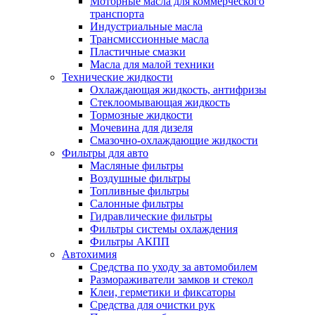
Моторные масла для коммерческого
транспорта
Индустриальные масла
Трансмиссионные масла
Пластичные смазки
Масла для малой техники
Технические жидкости
Охлаждающая жидкость, антифризы
Стеклоомывающая жидкость
Тормозные жидкости
Мочевина для дизеля
Смазочно-охлаждающие жидкости
Фильтры для авто
Масляные фильтры
Воздушные фильтры
Топливные фильтры
Салонные фильтры
Гидравлические фильтры
Фильтры системы охлаждения
Фильтры АКПП
Автохимия
Средства по уходу за автомобилем
Размораживатели замков и стекол
Клеи, герметики и фиксаторы
Средства для очистки рук