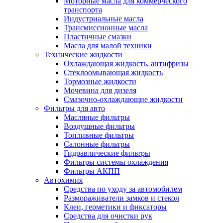
Моторные масла для коммерческого
транспорта
Индустриальные масла
Трансмиссионные масла
Пластичные смазки
Масла для малой техники
Технические жидкости
Охлаждающая жидкость, антифризы
Стеклоомывающая жидкость
Тормозные жидкости
Мочевина для дизеля
Смазочно-охлаждающие жидкости
Фильтры для авто
Масляные фильтры
Воздушные фильтры
Топливные фильтры
Салонные фильтры
Гидравлические фильтры
Фильтры системы охлаждения
Фильтры АКПП
Автохимия
Средства по уходу за автомобилем
Размораживатели замков и стекол
Клеи, герметики и фиксаторы
Средства для очистки рук