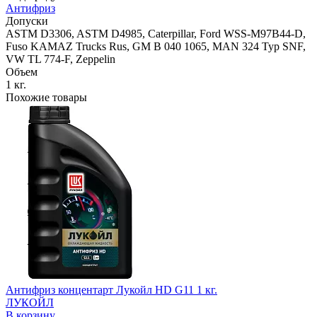
Антифриз
Допуски
ASTM D3306, ASTM D4985, Caterpillar, Ford WSS-M97B44-D,
Fuso KAMAZ Trucks Rus, GM B 040 1065, MAN 324 Typ SNF,
VW TL 774-F, Zeppelin
Объем
1 кг.
Похожие товары
Антифриз концентарт Лукойл HD G11 1 кг.
ЛУКОЙЛ
В корзину