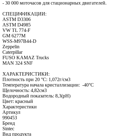
- 30 000 моточасов для стационарных двигателей.
СПЕЦИФИКАЦИИ:
ASTM D3306
ASTM D4985
VW TL 774-F
GM 6277M
WSS-M97B44-D
Zeppelin
Caterpillar
FUSO KAMAZ Trucks
MAN 324 SNF
ХАРАКТЕРИСТИКИ:
Плотность при 20 °C: 1,072г/см3
Температура начала кристаллизации: -40°C
Щелочность: 4,82см3
Водородный показатель: 8,3(рН)
Цвет: красный
Характеристики
Артикул
990453
Бренд
Sintec
Вид продукта