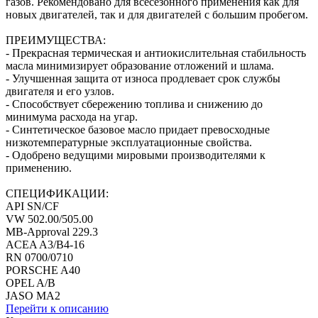
газов. Рекомендовано для всесезонного применения как для
новых двигателей, так и для двигателей с большим пробегом.
ПРЕИМУЩЕСТВА:
- Прекрасная термическая и антиокислительная стабильность
масла минимизирует образование отложений и шлама.
- Улучшенная защита от износа продлевает срок службы
двигателя и его узлов.
- Способствует сбережению топлива и снижению до
минимума расхода на угар.
- Синтетическое базовое масло придает превосходные
низкотемпературные эксплуатационные свойства.
- Одобрено ведущими мировыми производителями к
применению.
СПЕЦИФИКАЦИИ:
API SN/CF
VW 502.00/505.00
МВ-Approval 229.3
ACEA A3/B4-16
RN 0700/0710
PORSCHE A40
OPEL A/B
JASO MA2
Перейти к описанию