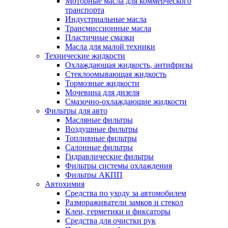
Моторные масла для коммерческого
транспорта
Индустриальные масла
Трансмиссионные масла
Пластичные смазки
Масла для малой техники
Технические жидкости
Охлаждающая жидкость, антифризы
Стеклоомывающая жидкость
Тормозные жидкости
Мочевина для дизеля
Смазочно-охлаждающие жидкости
Фильтры для авто
Масляные фильтры
Воздушные фильтры
Топливные фильтры
Салонные фильтры
Гидравлические фильтры
Фильтры системы охлаждения
Фильтры АКПП
Автохимия
Средства по уходу за автомобилем
Размораживатели замков и стекол
Клеи, герметики и фиксаторы
Средства для очистки рук