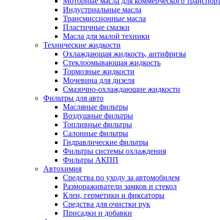
Моторные масла для коммерческого транспор
Индустриальные масла
Трансмиссионные масла
Пластичные смазки
Масла для малой техники
Технические жидкости
Охлаждающая жидкость, антифризы
Стеклоомывающая жидкость
Тормозные жидкости
Мочевина для дизеля
Смазочно-охлаждающие жидкости
Фильтры для авто
Масляные фильтры
Воздушные фильтры
Топливные фильтры
Салонные фильтры
Гидравлические фильтры
Фильтры системы охлаждения
Фильтры АКПП
Автохимия
Средства по уходу за автомобилем
Размораживатели замков и стекол
Клеи, герметики и фиксаторы
Средства для очистки рук
Присадки и добавки