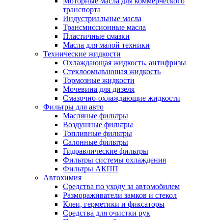
Моторные масла для коммерческого
транспорта
Индустриальные масла
Трансмиссионные масла
Пластичные смазки
Масла для малой техники
Технические жидкости
Охлаждающая жидкость, антифризы
Стеклоомывающая жидкость
Тормозные жидкости
Мочевина для дизеля
Смазочно-охлаждающие жидкости
Фильтры для авто
Масляные фильтры
Воздушные фильтры
Топливные фильтры
Салонные фильтры
Гидравлические фильтры
Фильтры системы охлаждения
Фильтры АКПП
Автохимия
Средства по уходу за автомобилем
Размораживатели замков и стекол
Клеи, герметики и фиксаторы
Средства для очистки рук