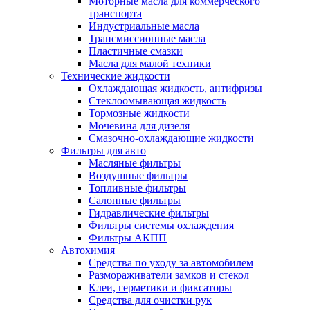
Моторные масла для коммерческого
транспорта
Индустриальные масла
Трансмиссионные масла
Пластичные смазки
Масла для малой техники
Технические жидкости
Охлаждающая жидкость, антифризы
Стеклоомывающая жидкость
Тормозные жидкости
Мочевина для дизеля
Смазочно-охлаждающие жидкости
Фильтры для авто
Масляные фильтры
Воздушные фильтры
Топливные фильтры
Салонные фильтры
Гидравлические фильтры
Фильтры системы охлаждения
Фильтры АКПП
Автохимия
Средства по уходу за автомобилем
Размораживатели замков и стекол
Клеи, герметики и фиксаторы
Средства для очистки рук