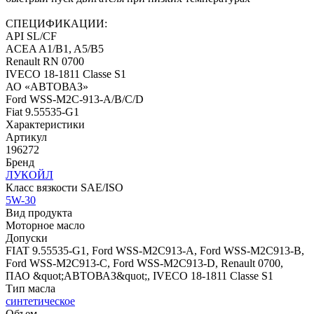
СПЕЦИФИКАЦИИ:
API SL/CF
ACEA A1/B1, A5/B5
Renault RN 0700
IVECO 18-1811 Classe S1
АО «АВТОВАЗ»
Ford WSS-M2C-913-A/B/C/D
Fiat 9.55535-G1
Характеристики
Артикул
196272
Бренд
ЛУКОЙЛ
Класс вязкости SAE/ISO
5W-30
Вид продукта
Моторное масло
Допуски
FIAT 9.55535-G1, Ford WSS-M2C913-A, Ford WSS-M2C913-B,
Ford WSS-M2C913-C, Ford WSS-M2C913-D, Renault 0700,
ПАО &quot;АВТОВАЗ&quot;, IVECO 18-1811 Classe S1
Тип масла
синтетическое
Объем