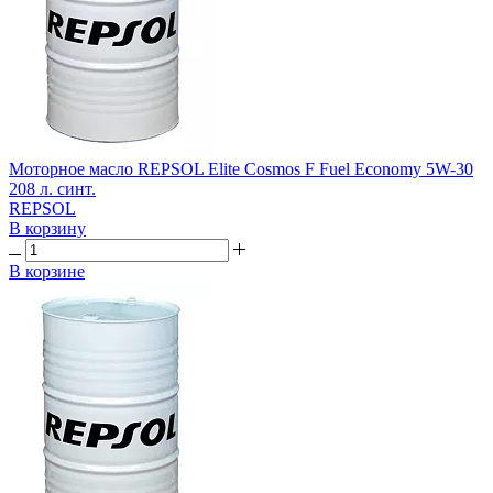
Моторное масло REPSOL Elite Cosmos F Fuel Economy 5W-30
208 л. синт.
REPSOL
В корзину
В корзине