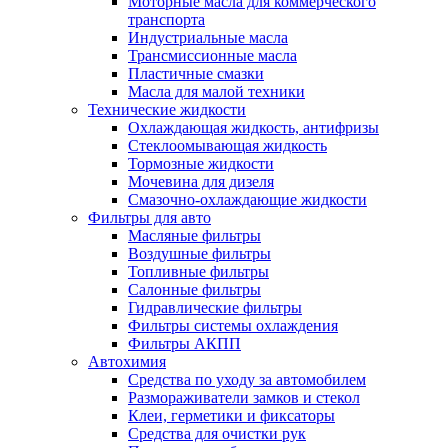
Моторные масла для коммерческого
транспорта
Индустриальные масла
Трансмиссионные масла
Пластичные смазки
Масла для малой техники
Технические жидкости
Охлаждающая жидкость, антифризы
Стеклоомывающая жидкость
Тормозные жидкости
Мочевина для дизеля
Смазочно-охлаждающие жидкости
Фильтры для авто
Масляные фильтры
Воздушные фильтры
Топливные фильтры
Салонные фильтры
Гидравлические фильтры
Фильтры системы охлаждения
Фильтры АКПП
Автохимия
Средства по уходу за автомобилем
Размораживатели замков и стекол
Клеи, герметики и фиксаторы
Средства для очистки рук