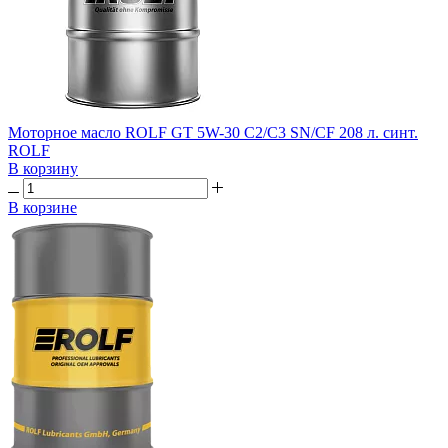
Моторное масло ROLF GT 5W-30 C2/C3 SN/CF 208 л. синт.
ROLF
В корзину
В корзине