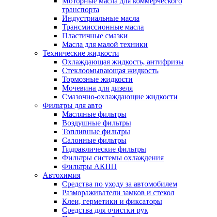
Моторные масла для коммерческого
транспорта
Индустриальные масла
Трансмиссионные масла
Пластичные смазки
Масла для малой техники
Технические жидкости
Охлаждающая жидкость, антифризы
Стеклоомывающая жидкость
Тормозные жидкости
Мочевина для дизеля
Смазочно-охлаждающие жидкости
Фильтры для авто
Масляные фильтры
Воздушные фильтры
Топливные фильтры
Салонные фильтры
Гидравлические фильтры
Фильтры системы охлаждения
Фильтры АКПП
Автохимия
Средства по уходу за автомобилем
Размораживатели замков и стекол
Клеи, герметики и фиксаторы
Средства для очистки рук