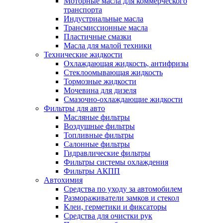
Моторные масла для коммерческого
транспорта
Индустриальные масла
Трансмиссионные масла
Пластичные смазки
Масла для малой техники
Технические жидкости
Охлаждающая жидкость, антифризы
Стеклоомывающая жидкость
Тормозные жидкости
Мочевина для дизеля
Смазочно-охлаждающие жидкости
Фильтры для авто
Масляные фильтры
Воздушные фильтры
Топливные фильтры
Салонные фильтры
Гидравлические фильтры
Фильтры системы охлаждения
Фильтры АКПП
Автохимия
Средства по уходу за автомобилем
Размораживатели замков и стекол
Клеи, герметики и фиксаторы
Средства для очистки рук