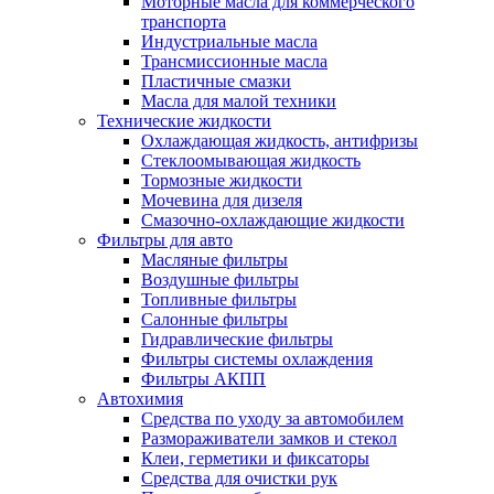
Моторные масла для коммерческого
транспорта
Индустриальные масла
Трансмиссионные масла
Пластичные смазки
Масла для малой техники
Технические жидкости
Охлаждающая жидкость, антифризы
Стеклоомывающая жидкость
Тормозные жидкости
Мочевина для дизеля
Смазочно-охлаждающие жидкости
Фильтры для авто
Масляные фильтры
Воздушные фильтры
Топливные фильтры
Салонные фильтры
Гидравлические фильтры
Фильтры системы охлаждения
Фильтры АКПП
Автохимия
Средства по уходу за автомобилем
Размораживатели замков и стекол
Клеи, герметики и фиксаторы
Средства для очистки рук