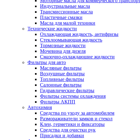
Моторные масла для коммерческого транспор
Индустриальные масла
Трансмиссионные масла
Пластичные смазки
Масла для малой техники
Технические жидкости
Охлаждающая жидкость, антифризы
Стеклоомывающая жидкость
Тормозные жидкости
Мочевина для дизеля
Смазочно-охлаждающие жидкости
Фильтры для авто
Масляные фильтры
Воздушные фильтры
Топливные фильтры
Салонные фильтры
Гидравлические фильтры
Фильтры системы охлаждения
Фильтры АКПП
Автохимия
Средства по уходу за автомобилем
Размораживатели замков и стекол
Клеи, герметики и фиксаторы
Средства для очистки рук
Присадки и добавки