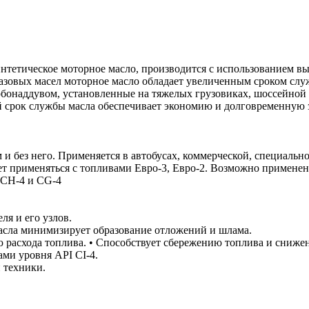
интетическое моторное масло, производится с использованием в
азовых масел моторное масло обладает увеличенным сроком служ
бонаддувом, установленные на тяжелых грузовиках, шоссейной 
ый срок службы масла обеспечивает экономию и долговременную
 и без него. Применяется в автобусах, коммерческой, специаль
т применяться с топливами Евро-3, Евро-2. Возможно применен
 CH-4 и CG-4
ля и его узлов.
масла минимизирует образование отложений и шлама.
 расхода топлива. • Способствует сбережению топлива и сниже
ми уровня API CI-4.
 техники.