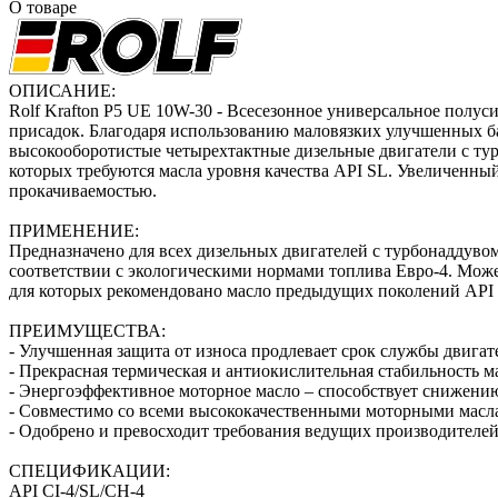
О товаре
ОПИСАНИЕ:
Rolf Krafton P5 UE 10W-30 - Всесезонное универсальное полус
присадок. Благодаря использованию маловязких улучшенных б
высокооборотистые четырехтактные дизельные двигатели с тур
которых требуются масла уровня качества API SL. Увеличенн
прокачиваемостью.
ПРИМЕНЕНИЕ:
Предназначено для всех дизельных двигателей с турбонаддувом
соответствии с экологическими нормами топлива Евро-4. Може
для которых рекомендовано масло предыдущих поколений API
ПРЕИМУЩЕСТВА:
- Улучшенная защита от износа продлевает срок службы двигате
- Прекрасная термическая и антиокислительная стабильность 
- Энергоэффективное моторное масло – способствует снижению
- Совместимо со всеми высококачественными моторными масла
- Одобрено и превосходит требования ведущих производителей
СПЕЦИФИКАЦИИ:
API CI-4/SL/CH-4