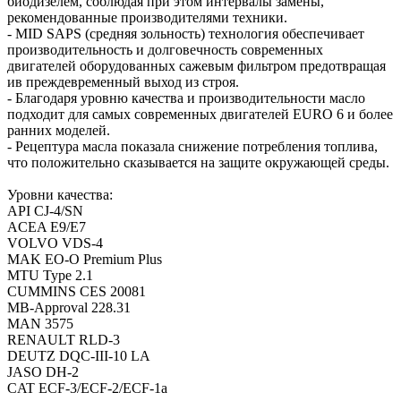
биодизелем, соблюдая при этом интервалы замены,
рекомендованные производителями техники.
- MID SAPS (средняя зольность) технология обеспечивает
производительность и долговечность современных
двигателей оборудованных сажевым фильтром предотвращая
ив преждевременный выход из строя.
- Благодаря уровню качества и производительности масло
подходит для самых современных двигателей EURO 6 и более
ранних моделей.
- Рецептура масла показала снижение потребления топлива,
что положительно сказывается на защите окружающей среды.
Уровни качества:
API CJ-4/SN
ACEA E9/E7
VOLVO VDS-4
MAK EO-O Premium Plus
MTU Type 2.1
CUMMINS CES 20081
MB-Approval 228.31
MAN 3575
RENAULT RLD-3
DEUTZ DQC-III-10 LA
JASO DH-2
CAT ECF-3/ECF-2/ECF-1a