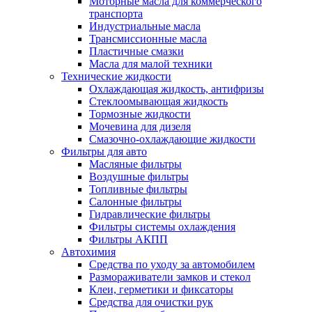
Моторные масла для коммерческого
транспорта
Индустриальные масла
Трансмиссионные масла
Пластичные смазки
Масла для малой техники
Технические жидкости
Охлаждающая жидкость, антифризы
Стеклоомывающая жидкость
Тормозные жидкости
Мочевина для дизеля
Смазочно-охлаждающие жидкости
Фильтры для авто
Масляные фильтры
Воздушные фильтры
Топливные фильтры
Салонные фильтры
Гидравлические фильтры
Фильтры системы охлаждения
Фильтры АКПП
Автохимия
Средства по уходу за автомобилем
Размораживатели замков и стекол
Клеи, герметики и фиксаторы
Средства для очистки рук