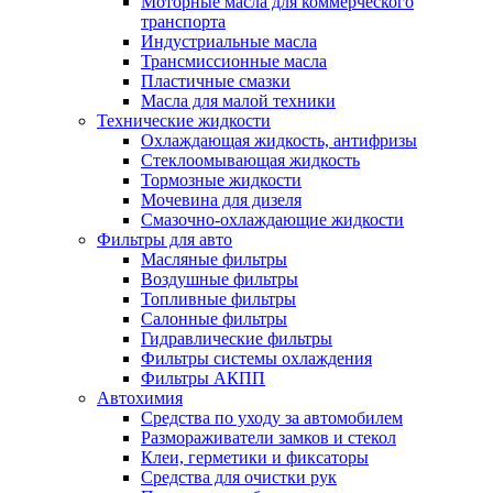
Моторные масла для коммерческого
транспорта
Индустриальные масла
Трансмиссионные масла
Пластичные смазки
Масла для малой техники
Технические жидкости
Охлаждающая жидкость, антифризы
Стеклоомывающая жидкость
Тормозные жидкости
Мочевина для дизеля
Смазочно-охлаждающие жидкости
Фильтры для авто
Масляные фильтры
Воздушные фильтры
Топливные фильтры
Салонные фильтры
Гидравлические фильтры
Фильтры системы охлаждения
Фильтры АКПП
Автохимия
Средства по уходу за автомобилем
Размораживатели замков и стекол
Клеи, герметики и фиксаторы
Средства для очистки рук