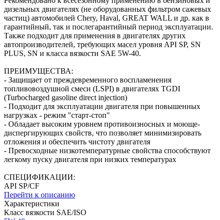
Рекомендовано к всесезонному применению в бензиновых и
дизельных двигателях (не оборудованных фильтром сажевых
частиц) автомобилей Chery, Haval, GREAT WALL и др. как в
гарантийный, так и послегарантийный период эксплуатации.
Также подходит для применения в двигателях других
автопроизводителей, требующих масел уровня API SP, SN
PLUS, SN и класса вязкости SAE 5W-40.
ПРЕИМУЩЕСТВА:
- Защищает от преждевременного воспламенения
топливовоздушной смеси (LSPI) в двигателях TGDI
(Turbocharged gasoline direct injection)
- Подходит для эксплуатации двигателя при повышенных
нагрузках - режим "старт-стоп"
- Обладает высоким уровнем противоизносных и моюще-
диспергирующих свойств, что позволяет минимизировать
отложения и обеспечить чистоту двигателя
- Превосходные низкотемпературные свойства способствуют
легкому пуску двигателя при низких температурах
СПЕЦИФИКАЦИИ:
API SP/CF
Перейти к описанию
Характеристики
Класс вязкости SAE/ISO