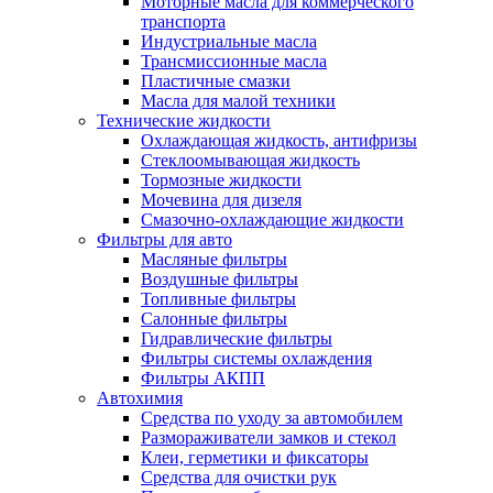
Моторные масла для коммерческого
транспорта
Индустриальные масла
Трансмиссионные масла
Пластичные смазки
Масла для малой техники
Технические жидкости
Охлаждающая жидкость, антифризы
Стеклоомывающая жидкость
Тормозные жидкости
Мочевина для дизеля
Смазочно-охлаждающие жидкости
Фильтры для авто
Масляные фильтры
Воздушные фильтры
Топливные фильтры
Салонные фильтры
Гидравлические фильтры
Фильтры системы охлаждения
Фильтры АКПП
Автохимия
Средства по уходу за автомобилем
Размораживатели замков и стекол
Клеи, герметики и фиксаторы
Средства для очистки рук