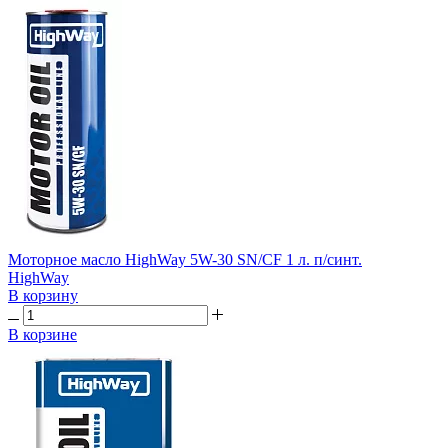
Моторное масло HighWay 5W-30 SN/CF 1 л. п/синт.
HighWay
В корзину
В корзине