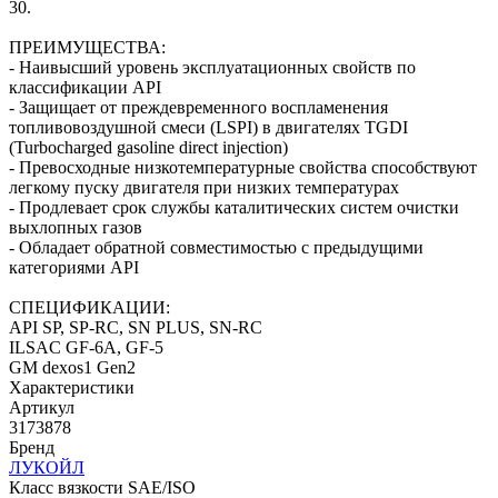
30.
ПРЕИМУЩЕСТВА:
- Наивысший уровень эксплуатационных свойств по
классификации API
- Защищает от преждевременного воспламенения
топливовоздушной смеси (LSPI) в двигателях TGDI
(Turbocharged gasoline direct injection)
- Превосходные низкотемпературные свойства способствуют
легкому пуску двигателя при низких температурах
- Продлевает срок службы каталитических систем очистки
выхлопных газов
- Обладает обратной совместимостью с предыдущими
категориями API
СПЕЦИФИКАЦИИ:
API SP, SP-RC, SN PLUS, SN-RC
ILSAC GF-6A, GF-5
GM dexos1 Gen2
Характеристики
Артикул
3173878
Бренд
ЛУКОЙЛ
Класс вязкости SAE/ISO