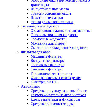
Моторные масла для коммерческого
транспорта
Индустриальные масла
Трансмиссионные масла
Пластичные смазки
Масла для малой техники
Технические жидкости
Охлаждающая жидкость, антифризы
Стеклоомывающая жидкость
Тормозные жидкости
Мочевина для дизеля
Смазочно-охлаждающие жидкости
Фильтры для авто
Масляные фильтры
Воздушные фильтры
Топливные фильтры
Салонные фильтры
Гидравлические фильтры
Фильтры системы охлаждения
Фильтры АКПП
Автохимия
Средства по уходу за автомобилем
Размораживатели замков и стекол
Клеи, герметики и фиксаторы
Средства для очистки рук