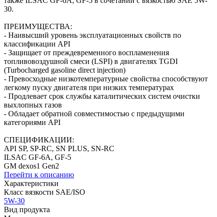
также ILSAC GF-6A, GF-5 в сочетании с вязкостью SAE 5W-
30.
ПРЕИМУЩЕСТВА:
- Наивысший уровень эксплуатационных свойств по
классификации API
- Защищает от преждевременного воспламенения
топливовоздушной смеси (LSPI) в двигателях TGDI
(Turbocharged gasoline direct injection)
- Превосходные низкотемпературные свойства способствуют
легкому пуску двигателя при низких температурах
- Продлевает срок службы каталитических систем очистки
выхлопных газов
- Обладает обратной совместимостью с предыдущими
категориями API
СПЕЦИФИКАЦИИ:
API SP, SP-RC, SN PLUS, SN-RC
ILSAC GF-6A, GF-5
GM dexos1 Gen2
Перейти к описанию
Характеристики
Класс вязкости SAE/ISO
5W-30
Вид продукта