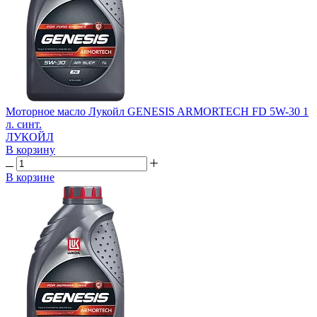
Моторное масло Лукойл GENESIS ARMORTECH FD 5W-30 1
л. синт.
ЛУКОЙЛ
В корзину
В корзине