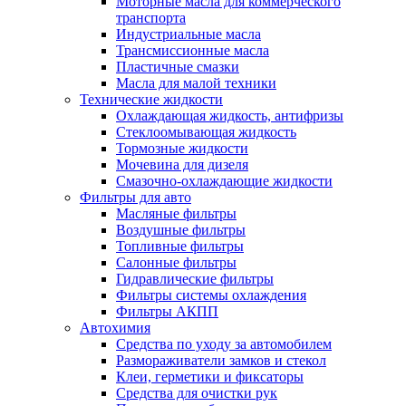
Моторные масла для коммерческого
транспорта
Индустриальные масла
Трансмиссионные масла
Пластичные смазки
Масла для малой техники
Технические жидкости
Охлаждающая жидкость, антифризы
Стеклоомывающая жидкость
Тормозные жидкости
Мочевина для дизеля
Смазочно-охлаждающие жидкости
Фильтры для авто
Масляные фильтры
Воздушные фильтры
Топливные фильтры
Салонные фильтры
Гидравлические фильтры
Фильтры системы охлаждения
Фильтры АКПП
Автохимия
Средства по уходу за автомобилем
Размораживатели замков и стекол
Клеи, герметики и фиксаторы
Средства для очистки рук