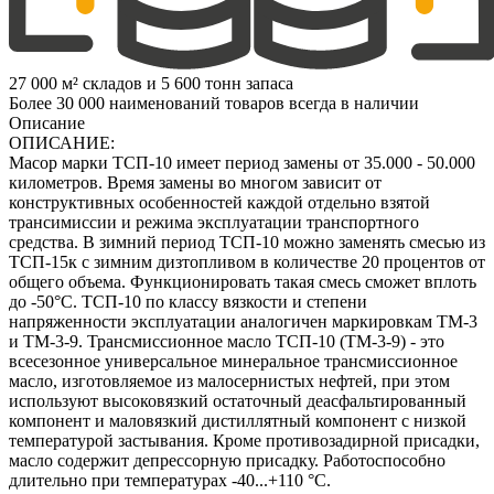
27 000 м² складов и 5 600 тонн запаса
Более 30 000 наименований товаров всегда в наличии
Описание
ОПИСАНИЕ:
Масор марки ТСП-10 имеет период замены от 35.000 - 50.000
километров. Время замены во многом зависит от
конструктивных особенностей каждой отдельно взятой
трансимиссии и режима эксплуатации транспортного
средства. В зимний период ТСП-10 можно заменять смесью из
ТСП-15к с зимним дизтопливом в количестве 20 процентов от
общего объема. Функционировать такая смесь сможет вплоть
до -50°С. ТСП-10 по классу вязкости и степени
напряженности эксплуатации аналогичен маркировкам ТМ-3
и ТМ-3-9. Трансмиссионное масло ТСП-10 (ТМ-3-9) - это
всесезонное универсальное минеральное трансмиссионное
масло, изготовляемое из малосернистых нефтей, при этом
используют высоковязкий остаточный деасфальтированный
компонент и маловязкий дистиллятный компонент с низкой
температурой застывания. Кроме противозадирной присадки,
масло содержит депрессорную присадку. Работоспособно
длительно при температурах -40...+110 °С.