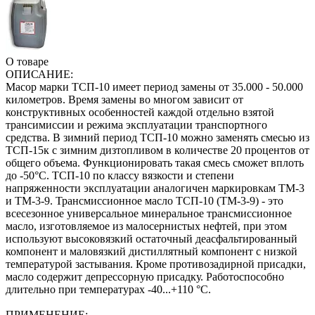
О товаре
ОПИСАНИЕ:
Масор марки ТСП-10 имеет период замены от 35.000 - 50.000
километров. Время замены во многом зависит от
конструктивных особенностей каждой отдельно взятой
трансимиссии и режима эксплуатации транспортного
средства. В зимний период ТСП-10 можно заменять смесью из
ТСП-15к с зимним дизтопливом в количестве 20 процентов от
общего объема. Функционировать такая смесь сможет вплоть
до -50°С. ТСП-10 по классу вязкости и степени
напряженности эксплуатации аналогичен маркировкам ТМ-3
и ТМ-3-9. Трансмиссионное масло ТСП-10 (ТМ-3-9) - это
всесезонное универсальное минеральное трансмиссионное
масло, изготовляемое из малосернистых нефтей, при этом
используют высоковязкий остаточный деасфальтированный
компонент и маловязкий дистиллятный компонент с низкой
температурой застывания. Кроме противозадирной присадки,
масло содержит депрессорную присадку. Работоспособно
длительно при температурах -40...+110 °С.
ПРИМЕНЕНИЕ: