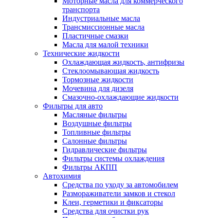
Моторные масла для коммерческого
транспорта
Индустриальные масла
Трансмиссионные масла
Пластичные смазки
Масла для малой техники
Технические жидкости
Охлаждающая жидкость, антифризы
Стеклоомывающая жидкость
Тормозные жидкости
Мочевина для дизеля
Смазочно-охлаждающие жидкости
Фильтры для авто
Масляные фильтры
Воздушные фильтры
Топливные фильтры
Салонные фильтры
Гидравлические фильтры
Фильтры системы охлаждения
Фильтры АКПП
Автохимия
Средства по уходу за автомобилем
Размораживатели замков и стекол
Клеи, герметики и фиксаторы
Средства для очистки рук