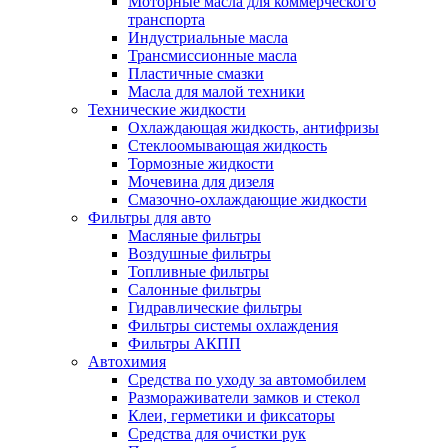
Моторные масла для коммерческого
транспорта
Индустриальные масла
Трансмиссионные масла
Пластичные смазки
Масла для малой техники
Технические жидкости
Охлаждающая жидкость, антифризы
Стеклоомывающая жидкость
Тормозные жидкости
Мочевина для дизеля
Смазочно-охлаждающие жидкости
Фильтры для авто
Масляные фильтры
Воздушные фильтры
Топливные фильтры
Салонные фильтры
Гидравлические фильтры
Фильтры системы охлаждения
Фильтры АКПП
Автохимия
Средства по уходу за автомобилем
Размораживатели замков и стекол
Клеи, герметики и фиксаторы
Средства для очистки рук