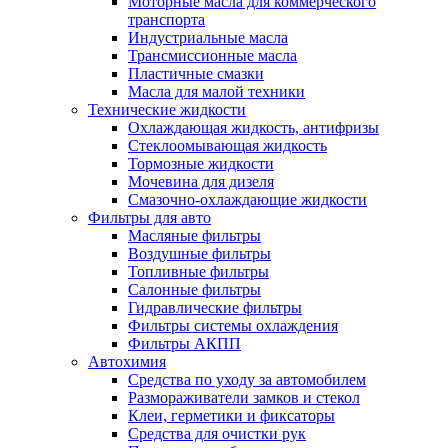
Моторные масла для коммерческого
транспорта
Индустриальные масла
Трансмиссионные масла
Пластичные смазки
Масла для малой техники
Технические жидкости
Охлаждающая жидкость, антифризы
Стеклоомывающая жидкость
Тормозные жидкости
Мочевина для дизеля
Смазочно-охлаждающие жидкости
Фильтры для авто
Масляные фильтры
Воздушные фильтры
Топливные фильтры
Салонные фильтры
Гидравлические фильтры
Фильтры системы охлаждения
Фильтры АКПП
Автохимия
Средства по уходу за автомобилем
Размораживатели замков и стекол
Клеи, герметики и фиксаторы
Средства для очистки рук