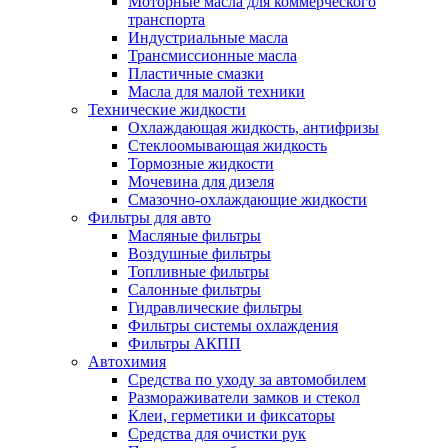
Моторные масла для коммерческого
транспорта
Индустриальные масла
Трансмиссионные масла
Пластичные смазки
Масла для малой техники
Технические жидкости
Охлаждающая жидкость, антифризы
Стеклоомывающая жидкость
Тормозные жидкости
Мочевина для дизеля
Смазочно-охлаждающие жидкости
Фильтры для авто
Масляные фильтры
Воздушные фильтры
Топливные фильтры
Салонные фильтры
Гидравлические фильтры
Фильтры системы охлаждения
Фильтры АКПП
Автохимия
Средства по уходу за автомобилем
Размораживатели замков и стекол
Клеи, герметики и фиксаторы
Средства для очистки рук