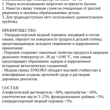
1. Перед использованием энергично встряхнуть баллон.
2. Нанести смазку тонким слоем на очищенные от рыхлой
ржавчины и окалины обрабатываемые детали.
3. Для труднодоступных мест использовать удлинительную
трубочку.
ПРЕИМУЩЕСТВА:
- Ультрадисперсный медный порошок, входящий в состав
смазки, образует на поверхности трущихся деталей плёнку,
предотвращающую холодное сваривание и коррозионное
прикипание.
- Порошок сохраняет смазочные свойства продукта в широком
диапазоне температур от -30 до +1100 °С, тем самым
предотвращает образование задиров и коррозионное
истирание металлических соединений.
- Медная смазка ЛУКОЙЛ обладает высокой стойкостью к
атмосферным осадкам, щелочной среде и растворам
дорожных реагентов.
СОСТАВ:
Алифатический растворитель >30%, пропанбутан >30%,
синтетическое масло 5–15%, функциональные добавки <5%,
ультрадисперсный медный порошок <5%.