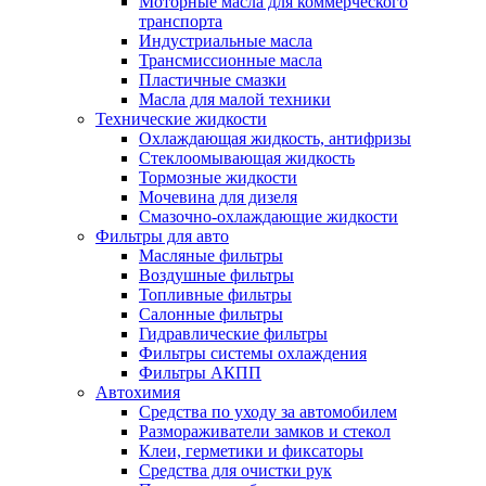
Моторные масла для коммерческого
транспорта
Индустриальные масла
Трансмиссионные масла
Пластичные смазки
Масла для малой техники
Технические жидкости
Охлаждающая жидкость, антифризы
Стеклоомывающая жидкость
Тормозные жидкости
Мочевина для дизеля
Смазочно-охлаждающие жидкости
Фильтры для авто
Масляные фильтры
Воздушные фильтры
Топливные фильтры
Салонные фильтры
Гидравлические фильтры
Фильтры системы охлаждения
Фильтры АКПП
Автохимия
Средства по уходу за автомобилем
Размораживатели замков и стекол
Клеи, герметики и фиксаторы
Средства для очистки рук