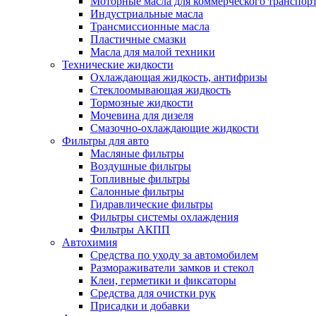
Моторные масла для коммерческого транспор
Индустриальные масла
Трансмиссионные масла
Пластичные смазки
Масла для малой техники
Технические жидкости
Охлаждающая жидкость, антифризы
Стеклоомывающая жидкость
Тормозные жидкости
Мочевина для дизеля
Смазочно-охлаждающие жидкости
Фильтры для авто
Масляные фильтры
Воздушные фильтры
Топливные фильтры
Салонные фильтры
Гидравлические фильтры
Фильтры системы охлаждения
Фильтры АКПП
Автохимия
Средства по уходу за автомобилем
Размораживатели замков и стекол
Клеи, герметики и фиксаторы
Средства для очистки рук
Присадки и добавки