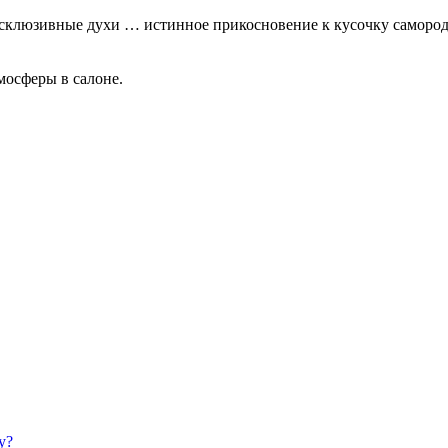
клюзивные духи … истинное прикосновение к кусочку самородн
мосферы в салоне.
у?