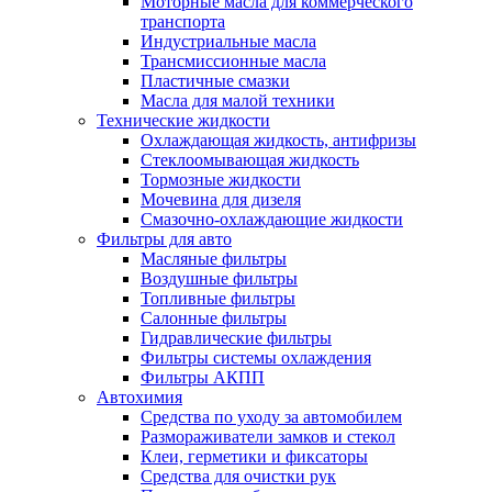
Моторные масла для коммерческого
транспорта
Индустриальные масла
Трансмиссионные масла
Пластичные смазки
Масла для малой техники
Технические жидкости
Охлаждающая жидкость, антифризы
Стеклоомывающая жидкость
Тормозные жидкости
Мочевина для дизеля
Смазочно-охлаждающие жидкости
Фильтры для авто
Масляные фильтры
Воздушные фильтры
Топливные фильтры
Салонные фильтры
Гидравлические фильтры
Фильтры системы охлаждения
Фильтры АКПП
Автохимия
Средства по уходу за автомобилем
Размораживатели замков и стекол
Клеи, герметики и фиксаторы
Средства для очистки рук