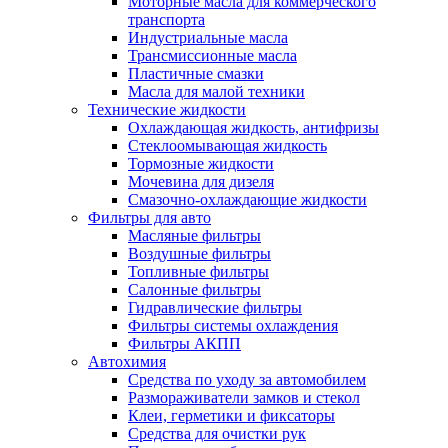
Моторные масла для коммерческого
транспорта
Индустриальные масла
Трансмиссионные масла
Пластичные смазки
Масла для малой техники
Технические жидкости
Охлаждающая жидкость, антифризы
Стеклоомывающая жидкость
Тормозные жидкости
Мочевина для дизеля
Смазочно-охлаждающие жидкости
Фильтры для авто
Масляные фильтры
Воздушные фильтры
Топливные фильтры
Салонные фильтры
Гидравлические фильтры
Фильтры системы охлаждения
Фильтры АКПП
Автохимия
Средства по уходу за автомобилем
Размораживатели замков и стекол
Клеи, герметики и фиксаторы
Средства для очистки рук