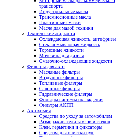
Моторные масла для коммерческого
транспорта
Индустриальные масла
Трансмиссионные масла
Пластичные смазки
Масла для малой техники
Технические жидкости
Охлаждающая жидкость, антифризы
Стеклоомывающая жидкость
Тормозные жидкости
Мочевина для дизеля
Смазочно-охлаждающие жидкости
Фильтры для авто
Масляные фильтры
Воздушные фильтры
Топливные фильтры
Салонные фильтры
Гидравлические фильтры
Фильтры системы охлаждения
Фильтры АКПП
Автохимия
Средства по уходу за автомобилем
Размораживатели замков и стекол
Клеи, герметики и фиксаторы
Средства для очистки рук