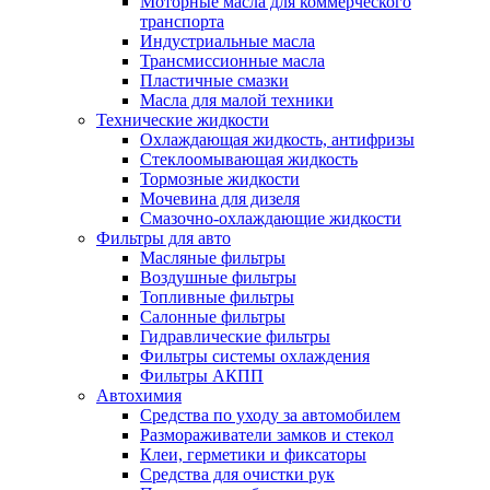
Моторные масла для коммерческого
транспорта
Индустриальные масла
Трансмиссионные масла
Пластичные смазки
Масла для малой техники
Технические жидкости
Охлаждающая жидкость, антифризы
Стеклоомывающая жидкость
Тормозные жидкости
Мочевина для дизеля
Смазочно-охлаждающие жидкости
Фильтры для авто
Масляные фильтры
Воздушные фильтры
Топливные фильтры
Салонные фильтры
Гидравлические фильтры
Фильтры системы охлаждения
Фильтры АКПП
Автохимия
Средства по уходу за автомобилем
Размораживатели замков и стекол
Клеи, герметики и фиксаторы
Средства для очистки рук