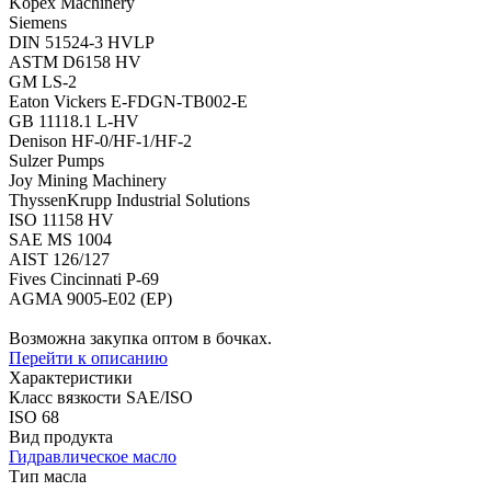
Kopex Machinery
Siemens
DIN 51524-3 HVLP
ASTM D6158 HV
GM LS-2
Eaton Vickers E-FDGN-TB002-E
GB 11118.1 L-HV
Denison HF-0/HF-1/HF-2
Sulzer Pumps
Joy Mining Machinery
ThyssenKrupp Industrial Solutions
ISO 11158 HV
SAE MS 1004
AIST 126/127
Fives Cincinnati Р-69
AGMA 9005-E02 (EP)
Возможна закупка оптом в бочках.
Перейти к описанию
Характеристики
Класс вязкости SAE/ISO
ISO 68
Вид продукта
Гидравлическое масло
Тип масла