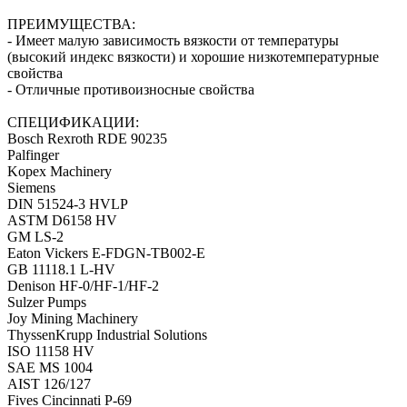
ПРЕИМУЩЕСТВА:
- Имеет малую зависимость вязкости от температуры
(высокий индекс вязкости) и хорошие низкотемпературные
свойства
- Отличные противоизносные свойства
СПЕЦИФИКАЦИИ:
Bosch Rexroth RDE 90235
Palfinger
Kopex Machinery
Siemens
DIN 51524-3 HVLP
ASTM D6158 HV
GM LS-2
Eaton Vickers E-FDGN-TB002-E
GB 11118.1 L-HV
Denison HF-0/HF-1/HF-2
Sulzer Pumps
Joy Mining Machinery
ThyssenKrupp Industrial Solutions
ISO 11158 HV
SAE MS 1004
AIST 126/127
Fives Cincinnati Р-69