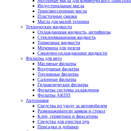
Моторные масла для коммерческого транспор
Индустриальные масла
Трансмиссионные масла
Пластичные смазки
Масла для малой техники
Технические жидкости
Охлаждающая жидкость, антифризы
Стеклоомывающая жидкость
Тормозные жидкости
Мочевина для дизеля
Смазочно-охлаждающие жидкости
Фильтры для авто
Масляные фильтры
Воздушные фильтры
Топливные фильтры
Салонные фильтры
Гидравлические фильтры
Фильтры системы охлаждения
Фильтры АКПП
Автохимия
Средства по уходу за автомобилем
Размораживатели замков и стекол
Клеи, герметики и фиксаторы
Средства для очистки рук
Присадки и добавки