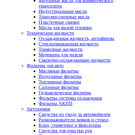
Моторные масла для коммерческого
транспорта
Индустриальные масла
Трансмиссионные масла
Пластичные смазки
Масла для малой техники
Технические жидкости
Охлаждающая жидкость, антифризы
Стеклоомывающая жидкость
Тормозные жидкости
Мочевина для дизеля
Смазочно-охлаждающие жидкости
Фильтры для авто
Масляные фильтры
Воздушные фильтры
Топливные фильтры
Салонные фильтры
Гидравлические фильтры
Фильтры системы охлаждения
Фильтры АКПП
Автохимия
Средства по уходу за автомобилем
Размораживатели замков и стекол
Клеи, герметики и фиксаторы
Средства для очистки рук