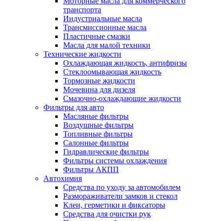
Моторные масла для коммерческого
транспорта
Индустриальные масла
Трансмиссионные масла
Пластичные смазки
Масла для малой техники
Технические жидкости
Охлаждающая жидкость, антифризы
Стеклоомывающая жидкость
Тормозные жидкости
Мочевина для дизеля
Смазочно-охлаждающие жидкости
Фильтры для авто
Масляные фильтры
Воздушные фильтры
Топливные фильтры
Салонные фильтры
Гидравлические фильтры
Фильтры системы охлаждения
Фильтры АКПП
Автохимия
Средства по уходу за автомобилем
Размораживатели замков и стекол
Клеи, герметики и фиксаторы
Средства для очистки рук