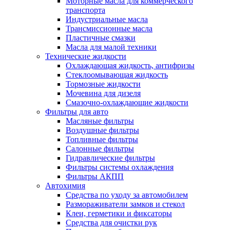
Моторные масла для коммерческого
транспорта
Индустриальные масла
Трансмиссионные масла
Пластичные смазки
Масла для малой техники
Технические жидкости
Охлаждающая жидкость, антифризы
Стеклоомывающая жидкость
Тормозные жидкости
Мочевина для дизеля
Смазочно-охлаждающие жидкости
Фильтры для авто
Масляные фильтры
Воздушные фильтры
Топливные фильтры
Салонные фильтры
Гидравлические фильтры
Фильтры системы охлаждения
Фильтры АКПП
Автохимия
Средства по уходу за автомобилем
Размораживатели замков и стекол
Клеи, герметики и фиксаторы
Средства для очистки рук