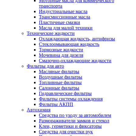
Моторные масла для коммерческого
транспорта
Индустриальные масла
Трансмиссионные масла
Пластичные смазки
Масла для малой техники
Технические жидкости
Охлаждающая жидкость, антифризы
Стеклоомывающая жидкость
Тормозные жидкости
Мочевина для дизеля
Смазочно-охлаждающие жидкости
Фильтры для авто
Масляные фильтры
Воздушные фильтры
Топливные фильтры
Салонные фильтры
Гидравлические фильтры
Фильтры системы охлаждения
Фильтры АКПП
Автохимия
Средства по уходу за автомобилем
Размораживатели замков и стекол
Клеи, герметики и фиксаторы
Средства для очистки рук