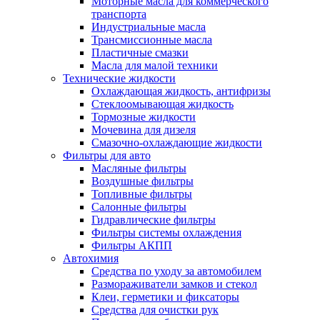
Моторные масла для коммерческого
транспорта
Индустриальные масла
Трансмиссионные масла
Пластичные смазки
Масла для малой техники
Технические жидкости
Охлаждающая жидкость, антифризы
Стеклоомывающая жидкость
Тормозные жидкости
Мочевина для дизеля
Смазочно-охлаждающие жидкости
Фильтры для авто
Масляные фильтры
Воздушные фильтры
Топливные фильтры
Салонные фильтры
Гидравлические фильтры
Фильтры системы охлаждения
Фильтры АКПП
Автохимия
Средства по уходу за автомобилем
Размораживатели замков и стекол
Клеи, герметики и фиксаторы
Средства для очистки рук