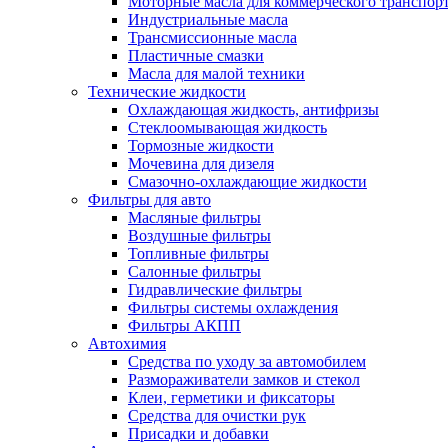
Моторные масла для коммерческого транспор
Индустриальные масла
Трансмиссионные масла
Пластичные смазки
Масла для малой техники
Технические жидкости
Охлаждающая жидкость, антифризы
Стеклоомывающая жидкость
Тормозные жидкости
Мочевина для дизеля
Смазочно-охлаждающие жидкости
Фильтры для авто
Масляные фильтры
Воздушные фильтры
Топливные фильтры
Салонные фильтры
Гидравлические фильтры
Фильтры системы охлаждения
Фильтры АКПП
Автохимия
Средства по уходу за автомобилем
Размораживатели замков и стекол
Клеи, герметики и фиксаторы
Средства для очистки рук
Присадки и добавки