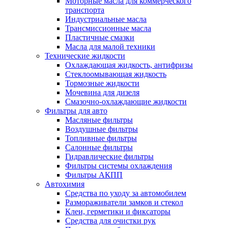
Моторные масла для коммерческого
транспорта
Индустриальные масла
Трансмиссионные масла
Пластичные смазки
Масла для малой техники
Технические жидкости
Охлаждающая жидкость, антифризы
Стеклоомывающая жидкость
Тормозные жидкости
Мочевина для дизеля
Смазочно-охлаждающие жидкости
Фильтры для авто
Масляные фильтры
Воздушные фильтры
Топливные фильтры
Салонные фильтры
Гидравлические фильтры
Фильтры системы охлаждения
Фильтры АКПП
Автохимия
Средства по уходу за автомобилем
Размораживатели замков и стекол
Клеи, герметики и фиксаторы
Средства для очистки рук