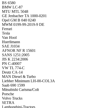
BS 6580
BMW LC-87
MTU MTL 5048
GE Jenbacher TA 1000-0201
Opel GM B 040 0240
MWM 0199-99-2019-9 DE
Ferrari
Tesla
Van Hool
Huerlimann
SAE J1034
AFNOR NF R 15601
SANS 1251:2005
JIS K 2234:2006
PN C-40007
VW TL 774-C
Deutz CA-14
MAN Diesel & Turbo
Liebher Minimum LH-00-COL3A
Saab 690 1599
Mitsubishi Carisma/Colt
Porsche
Volvo Trucks
SETRA
Lamborghini-Tractors