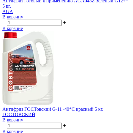
Антифриз готовый к применению AGA048Z Зеленый G12++
5 кг.
AGA
В корзину
В корзине
Антифриз ГОСТовский G-11 -40*C красный 5 кг.
ГОСТОВСКИЙ
В корзину
В корзине