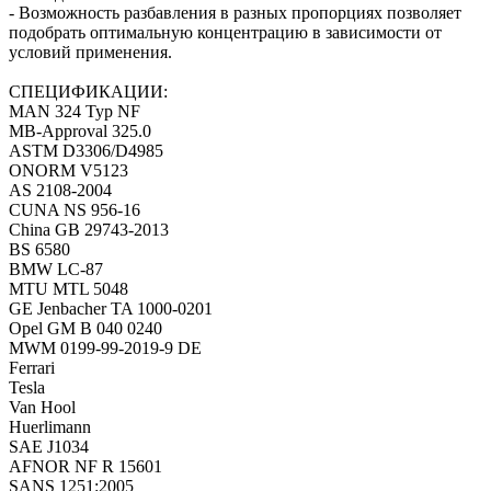
- Возможность разбавления в разных пропорциях позволяет
подобрать оптимальную концентрацию в зависимости от
условий применения.
СПЕЦИФИКАЦИИ:
MAN 324 Typ NF
MB-Approval 325.0
ASTM D3306/D4985
ONORM V5123
AS 2108-2004
CUNA NS 956-16
China GB 29743-2013
BS 6580
BMW LC-87
MTU MTL 5048
GE Jenbacher TA 1000-0201
Opel GM B 040 0240
MWM 0199-99-2019-9 DE
Ferrari
Tesla
Van Hool
Huerlimann
SAE J1034
AFNOR NF R 15601
SANS 1251:2005