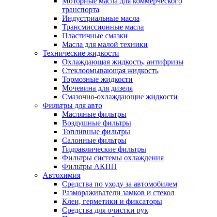
Моторные масла для коммерческого
транспорта
Индустриальные масла
Трансмиссионные масла
Пластичные смазки
Масла для малой техники
Технические жидкости
Охлаждающая жидкость, антифризы
Стеклоомывающая жидкость
Тормозные жидкости
Мочевина для дизеля
Смазочно-охлаждающие жидкости
Фильтры для авто
Масляные фильтры
Воздушные фильтры
Топливные фильтры
Салонные фильтры
Гидравлические фильтры
Фильтры системы охлаждения
Фильтры АКПП
Автохимия
Средства по уходу за автомобилем
Размораживатели замков и стекол
Клеи, герметики и фиксаторы
Средства для очистки рук