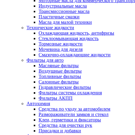
Моторные масла для коммерческого транспор
Индустриальные масла
Трансмиссионные масла
Пластичные смазки
Масла для малой техники
Технические жидкости
Охлаждающая жидкость, антифризы
Стеклоомывающая жидкость
Тормозные жидкости
Мочевина для дизеля
Смазочно-охлаждающие жидкости
Фильтры для авто
Масляные фильтры
Воздушные фильтры
Топливные фильтры
Салонные фильтры
Гидравлические фильтры
Фильтры системы охлаждения
Фильтры АКПП
Автохимия
Средства по уходу за автомобилем
Размораживатели замков и стекол
Клеи, герметики и фиксаторы
Средства для очистки рук
Присадки и добавки