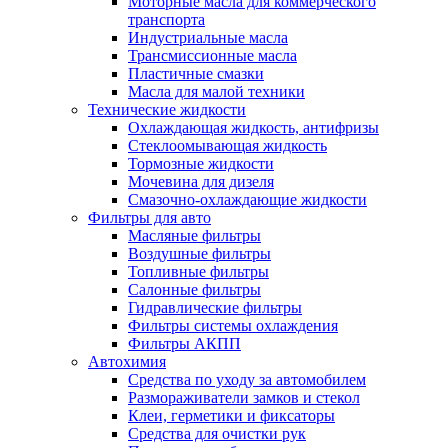
Моторные масла для коммерческого
транспорта
Индустриальные масла
Трансмиссионные масла
Пластичные смазки
Масла для малой техники
Технические жидкости
Охлаждающая жидкость, антифризы
Стеклоомывающая жидкость
Тормозные жидкости
Мочевина для дизеля
Смазочно-охлаждающие жидкости
Фильтры для авто
Масляные фильтры
Воздушные фильтры
Топливные фильтры
Салонные фильтры
Гидравлические фильтры
Фильтры системы охлаждения
Фильтры АКПП
Автохимия
Средства по уходу за автомобилем
Размораживатели замков и стекол
Клеи, герметики и фиксаторы
Средства для очистки рук