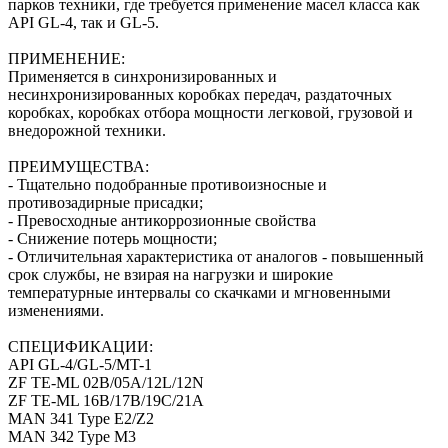
парков техники, где требуется применение масел класса как
API GL-4, так и GL-5.
ПРИМЕНЕНИЕ:
Применяется в синхронизированных и
несинхронизированных коробках передач, раздаточных
коробках, коробках отбора мощности легковой, грузовой и
внедорожной техники.
ПРЕИМУЩЕСТВА:
- Тщательно подобранные противоизносные и
противозадирные присадки;
- Превосходные антикоррозионные свойства
- Снижение потерь мощности;
- Отличительная характеристика от аналогов - повышенный
срок службы, не взирая на нагрузки и широкие
температурные интервалы со скачками и мгновенными
изменениями.
СПЕЦИФИКАЦИИ:
API GL-4/GL-5/MT-1
ZF TE-ML 02B/05A/12L/12N
ZF TE-ML 16B/17B/19C/21A
MAN 341 Type E2/Z2
MAN 342 Type M3