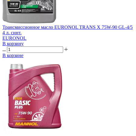
Трансмиссионное масло EURONOL TRANS X 75W-90 GL-4/5
4 л. синт.
EURONOL
В корзину
В корзине