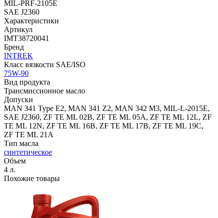
MIL-PRF-2105E
SAE J2360
Характеристики
Артикул
IMT38720041
Бренд
INTREK
Класс вязкости SAE/ISO
75W-90
Вид продукта
Трансмиссионное масло
Допуски
MAN 341 Type E2, MAN 341 Z2, MAN 342 M3, MIL-L-2015E,
SAE J2360, ZF TE ML 02B, ZF TE ML 05A, ZF TE ML 12L, ZF
TE ML 12N, ZF TE ML 16B, ZF TE ML 17B, ZF TE ML 19С,
ZF TE ML 21A
Тип масла
синтетическое
Объем
4 л.
Похожие товары